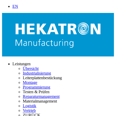
EN
Leistungen
Übersicht
Industrialisierung
Leiterplattenbestückung
Montage
Programmierung
Testen & Prüfen
Reparaturmanagement
Materialmanagement
Logistik
Vertrieb
ZURÜCK