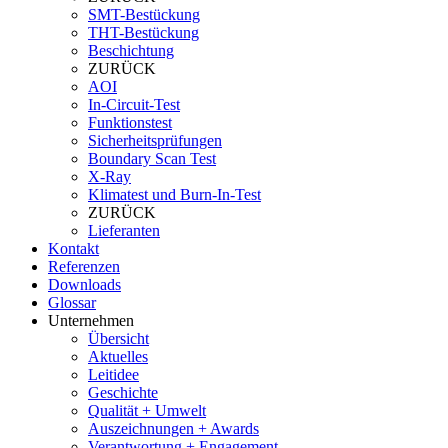
SMT-Bestückung
THT-Bestückung
Beschichtung
ZURÜCK
AOI
In-Circuit-Test
Funktionstest
Sicherheitsprüfungen
Boundary Scan Test
X-Ray
Klimatest und Burn-In-Test
ZURÜCK
Lieferanten
Kontakt
Referenzen
Downloads
Glossar
Unternehmen
Übersicht
Aktuelles
Leitidee
Geschichte
Qualität + Umwelt
Auszeichnungen + Awards
Verantwortung + Engagement