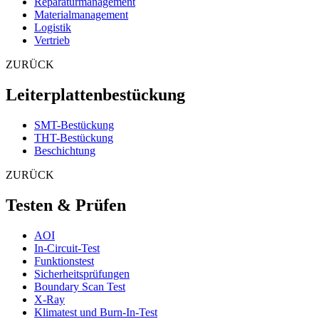
Reparaturmanagement
Materialmanagement
Logistik
Vertrieb
ZURÜCK
Leiterplattenbestückung
SMT-Bestückung
THT-Bestückung
Beschichtung
ZURÜCK
Testen & Prüfen
AOI
In-Circuit-Test
Funktionstest
Sicherheitsprüfungen
Boundary Scan Test
X-Ray
Klimatest und Burn-In-Test