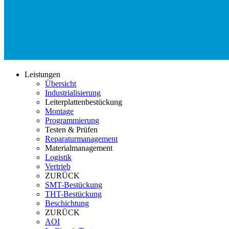
Leistungen
Übersicht
Industrialisierung
Leiterplattenbestückung
Montage
Programmierung
Testen & Prüfen
Reparaturmanagement
Materialmanagement
Logistik
Vertrieb
ZURÜCK
SMT-Bestückung
THT-Bestückung
Beschichtung
ZURÜCK
AOI