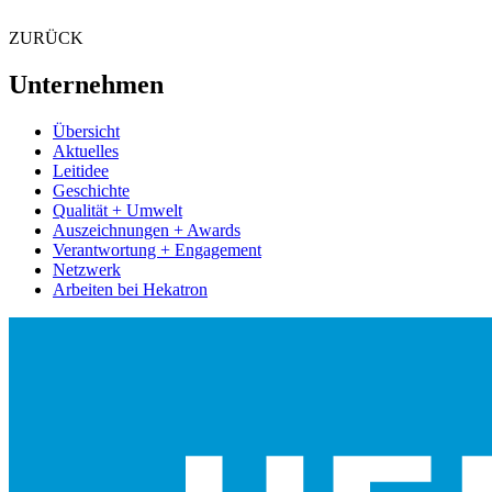
ZURÜCK
Unternehmen
Übersicht
Aktuelles
Leitidee
Geschichte
Qualität + Umwelt
Auszeichnungen + Awards
Verantwortung + Engagement
Netzwerk
Arbeiten bei Hekatron