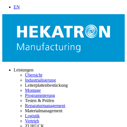
EN
Leistungen
Übersicht
Industrialisierung
Leiterplattenbestückung
Montage
Programmierung
Testen & Prüfen
Reparaturmanagement
Materialmanagement
Logistik
Vertrieb
ZURÜCK