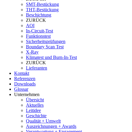
SMT-Bestückung
THT-Bestückung
Beschichtung
ZURÜCK
AOI
In-Circuit-Test
Funktionstest
Sicherheitsprüfungen
Boundary Scan Test
X-Ray
Klimatest und Burn-In-Test
ZURÜCK
Lieferanten
Kontakt
Referenzen
Downloads
Glossar
Unternehmen
Übersicht
Aktuelles
Leitidee
Geschichte
Qualität + Umwelt
Auszeichnungen + Awards
Verantwortung + Engagement